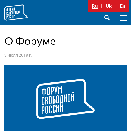
Перейти
Ru
Uk
En
к
содержимому
Осно
SEARCH
меню
О Форуме
3 июля 2018 г.