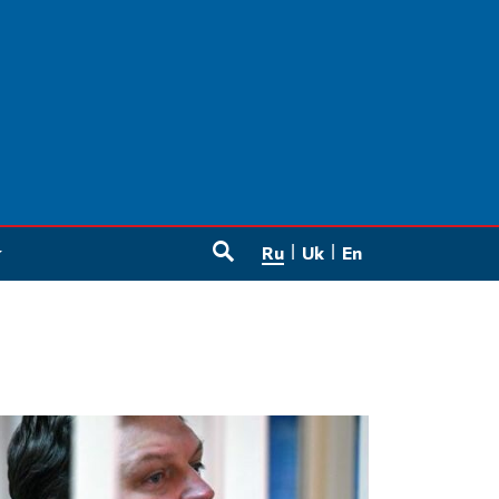
Ru
Uk
En
SEARCH