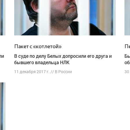
Пакет с «котлетой»
В суде по делу Белых допросили его друга и
Бывший зампредседателя Кировской
бывшего владельца НЛК
об
11 декабря 2017 г.
//
В России
30