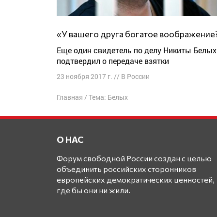
«У вашего друга богатое воображение
Еще один свидетель по делу Никиты Белых
подтвердил о передаче взятки
23 ноября 2017 г.
//
В России
Главная
/
Тема: Белых
О НАС
Форум свободной России создан с целью
объединить российских сторонников
европейских демократических ценностей,
где бы они ни жили.