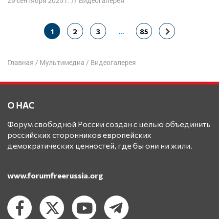
29 сентября 2025 г.
//
Видеогалерея
Навигация
1
2
3
…
85
по
записям
Главная
/
Мультимедиа
/
Видеогалерея
О НАС
Форум свободной России создан с целью объединить
российских сторонников европейских
демократических ценностей, где бы они ни жили.
www.forumfreerussia.org