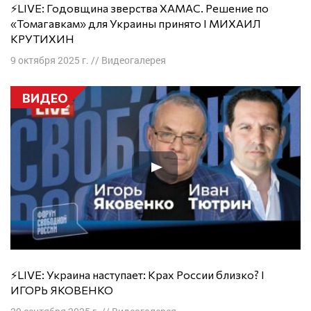
⚡️LIVE: Годовщина зверства ХАМАС. Решение по
«Томагавкам» для Украины принято I МИХАИЛ
КРУТИХИН
9 октября 2025 г.
//
Видеогалерея
ВИДЕО
⚡️LIVE: Украина наступает: Крах России близко? I
ИГОРЬ ЯКОВЕНКО