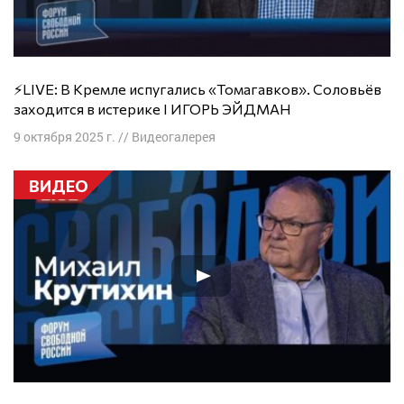
⚡️LIVE: В Кремле испугались «Томагавков». Соловьёв
заходится в истерике I ИГОРЬ ЭЙДМАН
9 октября 2025 г.
//
Видеогалерея
ВИДЕО