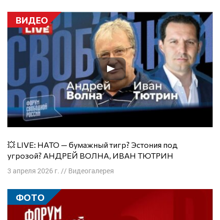
ВИДЕО
💥 LIVE: НАТО — бумажный тигр? Эстония под
угрозой? АНДРЕЙ ВОЛНА, ИВАН ТЮТРИН
3 апреля 2026 г.
//
Видеогалерея
ФОТО