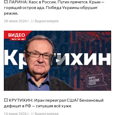
💥 ЛАРИНА: Хаос в России. Путин прячется. Крым —
горящий остров ада. Победа Украины обрушит
режим.
28 июня 2026 г.
//
Видеогалерея
ВИДЕО
💥 КРУТИХИН: Иран переиграл США? Бензиновый
дефицит в РФ — ситуация всё хуже
16 июня 2026 г.
//
Видеогалерея