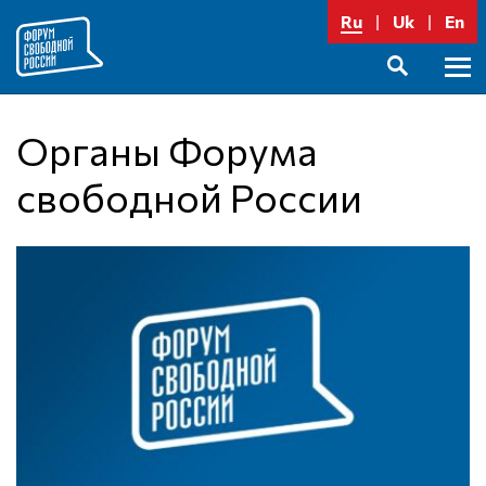
Перейти
Ru
Uk
En
к
содержимому
Осно
SEARCH
меню
Органы Форума
свободной России