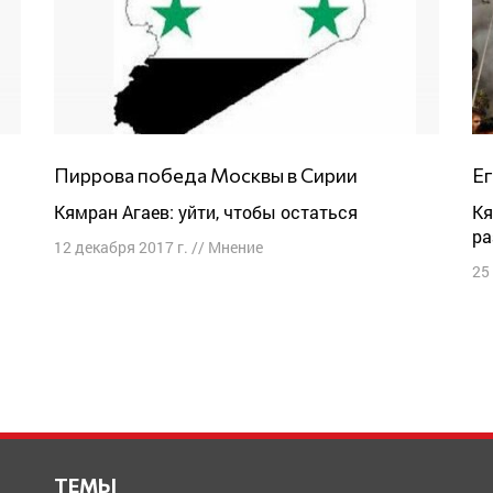
Пиррова победа Москвы в Сирии
Кямран Агаев: уйти, чтобы остаться
Кямран Агаев: война в Сирии могла бы
ра
12 декабря 2017 г.
//
Мнение
25
ТЕМЫ