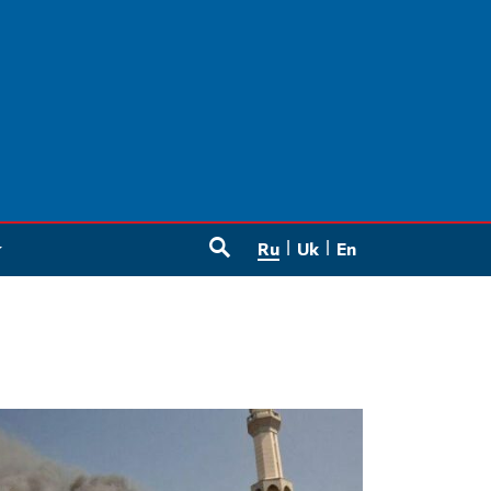
Ru
Uk
En
SEARCH