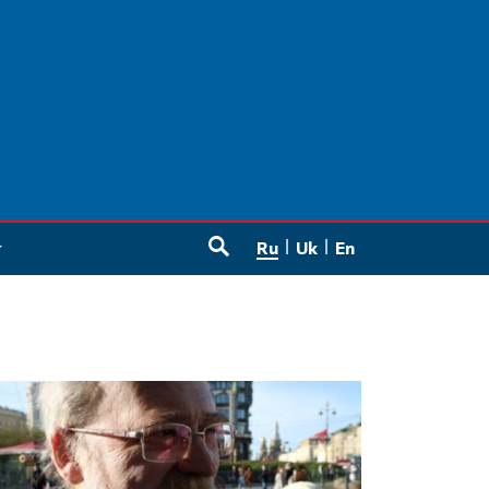
Ru
Uk
En
SEARCH