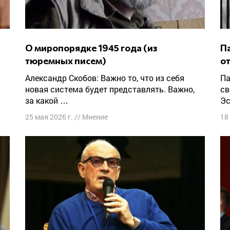
О миропорядке 1945 года (из
Партия победы Украины открыла своё
тюремных писем)
о
Александр Скобов: Важно то, что из себя
Партия победы Украины (это Форум
новая система будет представлять. Важно,
св
за какой …
Эс
25 мая 2026 г.
//
Мнение
18