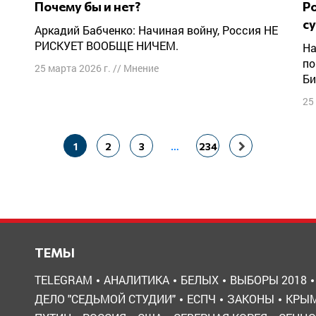
Почему бы и нет?
Российская организация Биеннале, по
с
Аркадий Бабченко: Начиная войну, Россия НЕ
РИСКУЕТ ВООБЩЕ НИЧЕМ.
На днях я давала очередное интервью по
по
25 марта 2026 г.
//
Мнение
Би
25
1
2
3
…
234
ТЕМЫ
TELEGRAM
АНАЛИТИКА
БЕЛЫХ
ВЫБОРЫ 2018
ДЕЛО "СЕДЬМОЙ СТУДИИ"
ЕСПЧ
ЗАКОНЫ
КРЫ