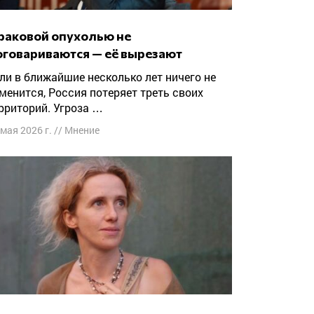
оговариваются — её вырезают
менится, Россия потеряет треть своих
рриторий. Угроза …
 мая 2026 г.
//
Мнение