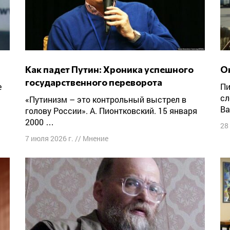
Как падет Путин: Хроника успешного
государственного переворота
Пишите ответы Александру Скобову по
сл
«Путинизм – это контрольный выстрел в
Ва
голову России». А. Пионтковский. 15 января
2000 …
28
7 июля 2026 г.
//
Мнение