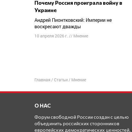
Почему Россия проиграла войну в
Украине
Андрей Пионтковский: Империи не
воскресают дважды
10 апреля 2026 г.
//
Мнение
Навигация
по
записям
Главная
/
Статьи
/
Мнение
О НАС
Форум свободной России создан с целью
объединить российских сторонников
европейских демократических ценностей,