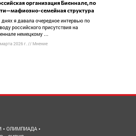
ути—мафиозно-семейная структура
воду российского присутствия на
еннале немецкому …
 марта 2026 г.
//
Мнение
М
ОЛИМПИАДА