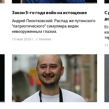
Закон 5-го года войн на истощение
С раковой опухолью не
д
Андрей Пионтковский: Распад же путинского
"патриотического" симулякра виден
Если в ближайшие несколько лет ничего не
невооруженным глазом.
из
те
15 мая 2026 г.
//
Мнение
13