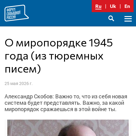
Перейти
Ru
Uk
En
к
содержимому
Осно
SEARCH
меню
О миропорядке 1945
года (из тюремных
писем)
25 мая 2026 г.
Александр Скобов: Важно то, что из себя новая
система будет представлять. Важно, за какой
миропорядок сражаешься в этой войне ты.