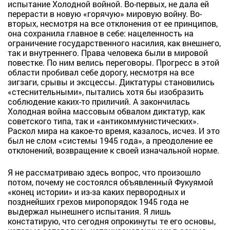
испытание Холодной войной. Во-первых, не дала ей
перерасти в новую «горячую» мировую войну. Во-
вторых, несмотря на все отклонения от ее принципов,
она сохранила главное в себе: нацеленность на
ограничение государственного насилия, как внешнего,
так и внутреннего. Права человека были в мировой
повестке. По ним велись переговоры. Прогресс в этой
области пробивал себе дорогу, несмотря на все
зигзаги, срывы и эксцессы. Диктатуры становились
«стеснительными», пытались хотя бы изобразить
соблюдение каких-то приличий. А закончилась
Холодная война массовым обвалом диктатур, как
советского типа, так и «антикоммунистических».
Раскол мира на какое-то время, казалось, исчез. И это
был не слом «системы 1945 года», а преодоление ее
отклонений, возвращение к своей изначальной норме.
Я не рассматриваю здесь вопрос, что произошло
потом, почему не состоялся объявленный Фукуямой
«конец истории» и из-за каких первородных и
позднейших грехов миропорядок 1945 года не
выдержал нынешнего испытания. Я лишь
констатирую, что сегодня опрокинуты те его основы,