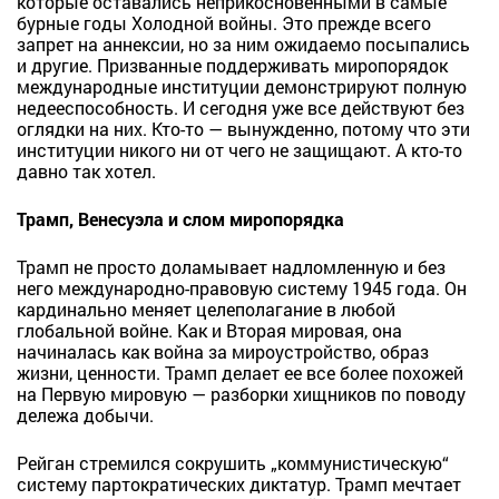
которые оставались неприкосновенными в самые
бурные годы Холодной войны. Это прежде всего
запрет на аннексии, но за ним ожидаемо посыпались
и другие. Призванные поддерживать миропорядок
международные институции демонстрируют полную
недееспособность. И сегодня уже все действуют без
оглядки на них. Кто-то — вынужденно, потому что эти
институции никого ни от чего не защищают. А кто-то
давно так хотел.
Трамп, Венесуэла и слом миропорядка
Трамп не просто доламывает надломленную и без
него международно-правовую систему 1945 года. Он
кардинально меняет целеполагание в любой
глобальной войне. Как и Вторая мировая, она
начиналась как война за мироустройство, образ
жизни, ценности. Трамп делает ее все более похожей
на Первую мировую — разборки хищников по поводу
дележа добычи.
Рейган стремился сокрушить „коммунистическую“
систему партократических диктатур. Трамп мечтает