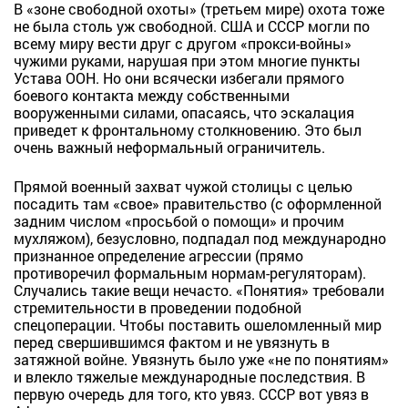
В «зоне свободной охоты» (третьем мире) охота тоже
не была столь уж свободной. США и СССР могли по
всему миру вести друг с другом «прокси-войны»
чужими руками, нарушая при этом многие пункты
Устава ООН. Но они всячески избегали прямого
боевого контакта между собственными
вооруженными силами, опасаясь, что эскалация
приведет к фронтальному столкновению. Это был
очень важный неформальный ограничитель.
Прямой военный захват чужой столицы с целью
посадить там «свое» правительство (с оформленной
задним числом «просьбой о помощи» и прочим
мухляжом), безусловно, подпадал под международно
признанное определение агрессии (прямо
противоречил формальным нормам-регуляторам).
Случались такие вещи нечасто. «Понятия» требовали
стремительности в проведении подобной
спецоперации. Чтобы поставить ошеломленный мир
перед свершившимся фактом и не увязнуть в
затяжной войне. Увязнуть было уже «не по понятиям»
и влекло тяжелые международные последствия. В
первую очередь для того, кто увяз. СССР вот увяз в