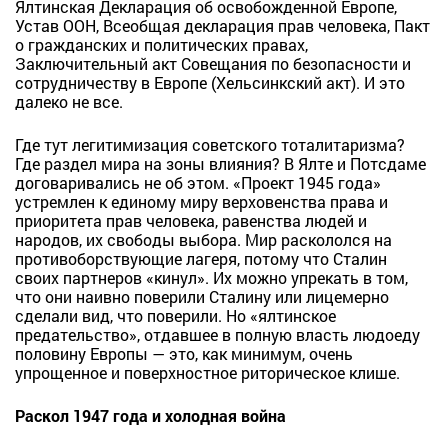
Ялтинская Декларация об освобожденной Европе,
Устав ООН, Всеобщая декларация прав человека, Пакт
о гражданских и политических правах,
Заключительный акт Совещания по безопасности и
сотрудничеству в Европе (Хельсинкский акт). И это
далеко не все.
Где тут легитимизация советского тоталитаризма?
Где раздел мира на зоны влияния? В Ялте и Потсдаме
договаривались не об этом. «Проект 1945 года»
устремлен к единому миру верховенства права и
приоритета прав человека, равенства людей и
народов, их свободы выбора. Мир раскололся на
противоборствующие лагеря, потому что Сталин
своих партнеров «кинул». Их можно упрекать в том,
что они наивно поверили Сталину или лицемерно
сделали вид, что поверили. Но «ялтинское
предательство», отдавшее в полную власть людоеду
половину Европы — это, как минимум, очень
упрощенное и поверхностное риторическое клише.
Раскол 1947 года и холодная война