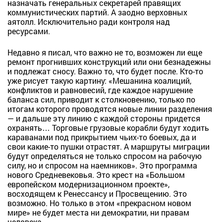
назначать генеральных секретарей правящих
коммунистических партий. А заодно верховных
аятолл. Исключительно ради контроля над
ресурсами.
Недавно я писал, что важно не то, возможен ли еще
ремонт прогнивших конструкций или они безнадежны
и подлежат сносу. Важно то, что будет после. Кто-то
уже рисует такую картину: «Мешанина коалиций,
конфликтов и равновесий, где каждое нарушение
баланса сил, приводит к столкновению, только по
итогам которого проводятся новые линии разделения
— и дальше эту линию с каждой стороны придется
охранять… Торговые грузовые корабли будут ходить
караванами под прикрытием чьих-то боевых, да и
свои какие-то пушки отрастят. А маршруты миграции
будут определяться не только спросом на рабочую
силу, но и спросом на наемников». Это программа
нового Средневековья. Это крест на «Большом
европейском модернизационном проекте»,
восходящем к Ренессансу и Просвещению. Это
возможно. Но только в этом «прекрасном новом
мире» не будет места ни демократии, ни правам
человека.