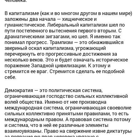
В капитализме (как и во многом другом в нашем мире)
заложены два начала — хищническое и
гуманистическое. Либеральный капитализм шел по
пути постепенного вытеснения первого вторым. С
драматическими зигзагами, но шел. Я именно так
понимал прогресс. Трампизм — это обнажившийся
звериный оскал капитализма, угрожающий
перечеркнуть его прогрессивные достижения за
несколько веков. Это и будет означать историческое
поражение Западной цивилизации. К этому и
стремится ее враг. Стремится сделать ее подобной
себе.
Демократия — это политическая система,
ограничивающая господство сильных коллективной
волей общества. Именно от нее производна
международная система, ограничивающая своеволие
сильных коллективно принятыми правилами, то есть
международным правом. А правовая система потому
и система, что в ней ее различные элементы
взаимоувязаны. Право на свержение извне диктатуры
за попрание ею прав человека увязано с