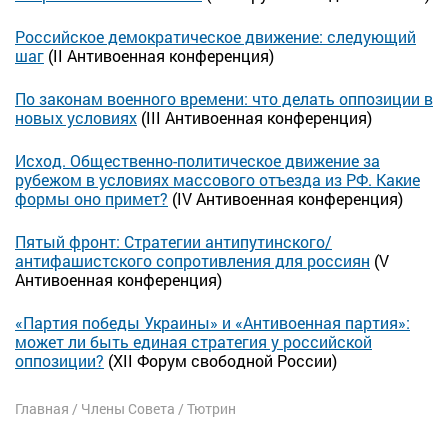
Российское демократическое движение: следующий
шаг
(II Антивоенная конференция)
По законам военного времени: что делать оппозиции в
новых условиях
(III Антивоенная конференция)
Исход. Общественно-политическое движение за
рубежом в условиях массового отъезда из РФ. Какие
формы оно примет?
(IV Антивоенная конференция)
Пятый фронт: Стратегии антипутинского/
антифашистского сопротивления для россиян
(V
Антивоенная конференция)
«Партия победы Украины» и «Антивоенная партия»:
может ли быть единая стратегия у российской
оппозиции?
(XII Форум свободной России)
Главная
/
Члены Cовета
/
Тютрин