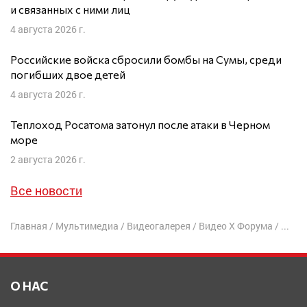
и связанных с ними лиц
4 августа 2026 г.
Российские войска сбросили бомбы на Сумы, среди
погибших двое детей
4 августа 2026 г.
Теплоход Росатома затонул после атаки в Черном
море
2 августа 2026 г.
Все новости
Главная
/
Мультимедиа
/
Видеогалерея
/
Видео X Форума
/
Кругл
О НАС