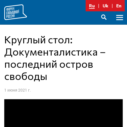
Перейти
Ru
Uk
En
к
содержимому
Осно
SEARCH
меню
Круглый стол:
Документалистика –
последний остров
свободы
1 июня 2021 г.