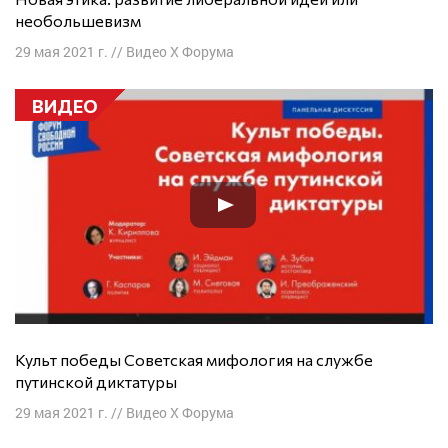
необольшевизм
29 мая 2021 г.
//
Видео X Форума
ВИДЕО
Культ победы Советская мифология на службе
путинской диктатуры
29 мая 2021 г.
//
Видео X Форума