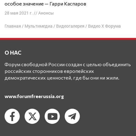
особое значение — Гарри Каспаров
28 мая 2021 г.
//
Анонсы
Главная
/
Мультимедиа
/
Видеогалерея
/
Видео X Форума
О НАС
Форум свободной России создан с целью объединить
российских сторонников европейских
демократических ценностей, где бы они ни жили.
www.forumfreerussia.org