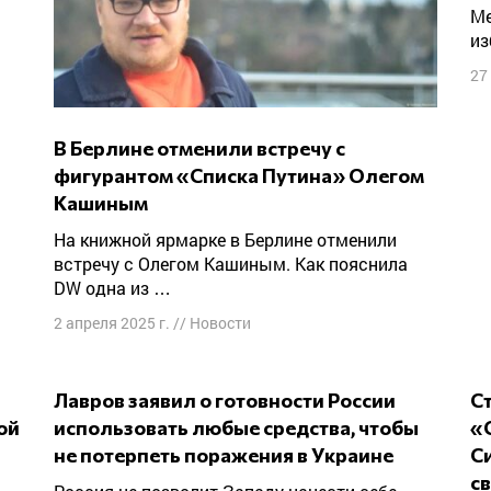
Ме
из
27
В Берлине отменили встречу с
фигурантом «Списка Путина» Олегом
Кашиным
На книжной ярмарке в Берлине отменили
встречу с Олегом Кашиным. Как пояснила
DW одна из …
2 апреля 2025 г.
//
Новости
Лавров заявил о готовности России
Страшный суд! Фигурантка проекта
ой
использовать любые средства, чтобы
«
не потерпеть поражения в Украине
С
с