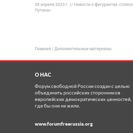
28 апреля 2023 г.
//
Новости о фигурантах «Списо
Путина»
Навигация
по
записям
Главная
/
Дополнительные материалы
О НАС
Форум свободной России создан с целью
объединить российских сторонников
европейских демократических ценностей,
где бы они ни жили.
www.forumfreerussia.org