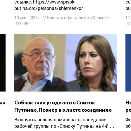
ссылке: https://www.spisok-
сс
putina.org/personas/shlemenko/
pu
19 мая 2023 г.
//
Новости о фигурантах «Списока
17
Путина»
Пу
Собчак таки угодила в «Список
Новый набор на программу «Кадровый
Путина», Познер в «листе ожидания»
р
Включить нельзя помиловать: заседание
Форум свободной России объявляет набор на
рабочей группы по «Списку Путина» на 4-й …
об