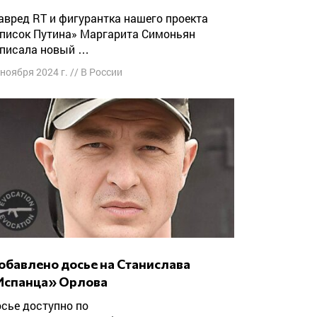
писок Путина» Маргарита Симоньян
писала новый …
 ноября 2024 г.
//
В России
Испанца» Орлова