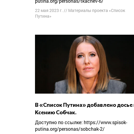
putina.org/personas/tkachev-6/
22 мая 2023 г.
//
Материалы проекта «Список
Путина»
В «Список Путина» добавлено досье на
Ксению Собчак.
Доступно по ссылке: https://www.spisok-
putina.org/personas/sobchak-2/