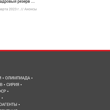
адровый резерв …
марта 2023 г.
//
Анонсы
М
ОЛИМПИАДА
В
СИРИЯ
ФСР
Ы
ОАГЕНТЫ