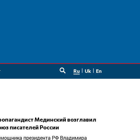
Ru
Uk
En
SEARCH
оюз писателей России