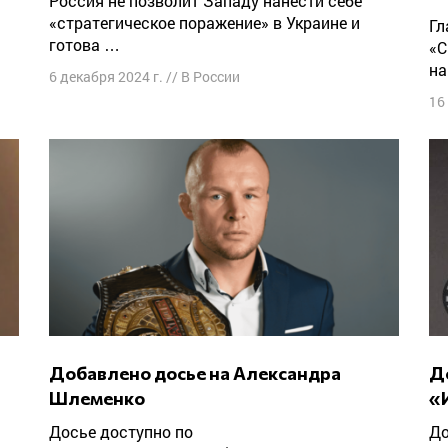
Россия не позволит Западу нанести себе
«стратегическое поражение» в Украине и
Главред RT и фигурантка нашего проекта
готова …
«С
на
6 декабря 2024 г.
//
В России
16
Добавлено досье на Александра
Добавлено досье на Станислава
Шлеменко
«
Досье доступно по
Досье доступно по