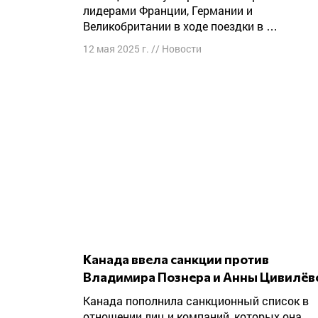
лидерами Франции, Германии и
Великобритании в ходе поездки в …
12 мая 2025 г.
//
Новости
Канада ввела санкции против
Владимира Познера и Анны Цивилёв
Канада пополнила санкционный список в
отношении лиц и компаний, которых она