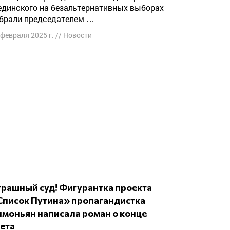
динского на безальтернативных выборах
брали председателем …
 февраля 2025 г.
//
Новости
Список Путина» пропагандистка
имоньян написала роман о конце
вета