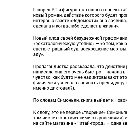
Главред RT и фигурантка нашего проекта «
новый роман, действие которого будет про
интервью газете «Ведомости» она заявила, 
сделала и когда-либо сделает в жизни».
Новый плод своей безудержной графомани
«эсхатологическую утопию» – «о том, как 
света, страшный суд, воскрешение мертвых
аду».
Пропагандистка рассказала, что действие
написала она его очень быстро – начала в 
чувство, как будто мне надиктовывают это
физически успевала записать предыдущую 
именно диктовал?).
По словам Симоньян, книга выйдет к Новом
К слову, это не первое «творение» Симонья
том числе с эротическими откровениями) 
на сайте магазина «Читай-город» – одна зв