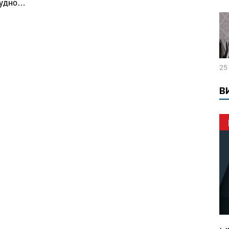
рудно…
25
В