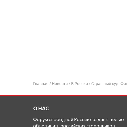
Главная
/
Новости
/
В России
/
Страшный суд! Фиг
О НАС
Форум свободной России создан с целью
объединить российских сторонников