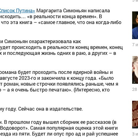
Список Путина»
Маргарита Симоньян написала
исходить… «в реальности конца времен». В
что эта книга – «самое главное, что она когда-либо
и Симоньян охарактеризовала как
7 
будет происходить в реальности конец времен, конец
 и последующая жизнь одних в раю, а других – в
 романа будет проходить после ядерной войны и
августе 2023-го и закончила к концу года. «Было
т роман, новые строчки появлялись раньше, чем я
– а я очень быстро печатаю». (Интересно, кто
28
у году. Сейчас она в издательстве.
н. В прошлом году вышел сборник ее рассказов (в
«Водоворот». Самая популярная оценка этой книги
езда из пяти. Будет ли опус про ад и рай успешнее
3 