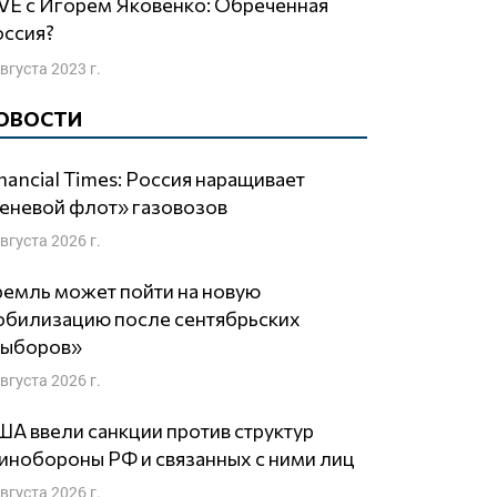
оссия?
августа 2023 г.
ОВОСТИ
nancial Times: Россия наращивает
еневой флот» газовозов
августа 2026 г.
емль может пойти на новую
обилизацию после сентябрьских
выборов»
августа 2026 г.
А ввели санкции против структур
нобороны РФ и связанных с ними лиц
августа 2026 г.