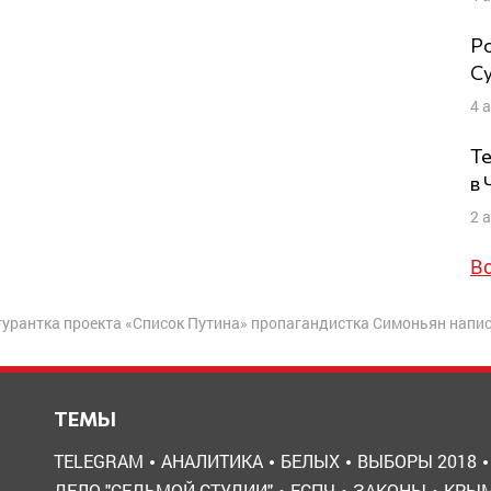
Ро
Су
4 
Те
в
2 
В
урантка проекта «Список Путина» пропагандистка Симоньян напис
ТЕМЫ
TELEGRAM
АНАЛИТИКА
БЕЛЫХ
ВЫБОРЫ 2018
ДЕЛО "СЕДЬМОЙ СТУДИИ"
ЕСПЧ
ЗАКОНЫ
КРЫ