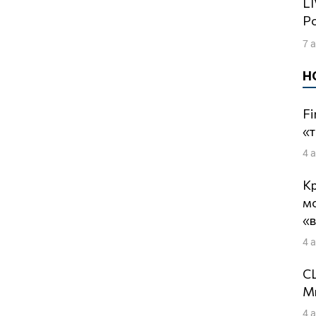
LIVE с Игорем Яковенко: Обречённая
Р
7 
Н
Fi
«т
4 
Кр
м
«
4 
СШ
Ми
4 