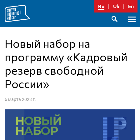
Перейти
Ru
Uk
En
к
содержимому
Осно
SEARCH
меню
Новый набор на
программу «Кадровый
резерв свободной
России»
6 марта 2023 г.