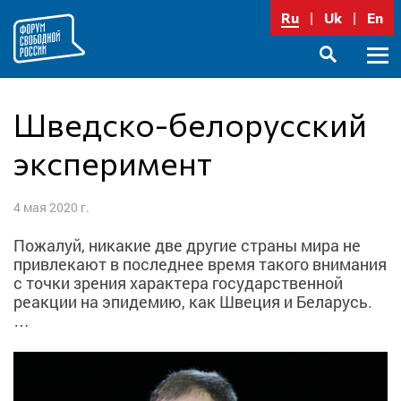
Перейти
Ru
Uk
En
к
содержимому
Осно
SEARCH
меню
Шведско-белорусский
эксперимент
4 мая 2020 г.
Пожалуй, никакие две другие страны мира не
привлекают в последнее время такого внимания
с точки зрения характера государственной
реакции на эпидемию, как Швеция и Беларусь.
…