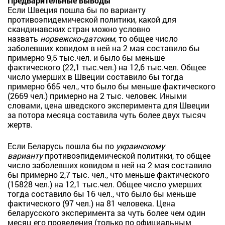
Предварительные выводы
Если Швеция пошла бы по варианту
противоэпидемической политики, какой для
скандинавских стран можно условно
назвать
норвежско-
датск
им
, то общее число
заболевших ковидом в ней на 2 мая составило бы
примерно 9,5 тыс.чел. и было бы меньше
фактического (22,1 тыс.чел.) на 12,6 тыс.чел. Общее
число умерших в Швеции составило бы тогда
примерно 665 чел., что было бы меньше фактического
(2669 чел.) примерно на 2 тыс. человек. Иными
словами, цена шведского эксперимента для Швеции
за потора месяца составила чуть более двух тысяч
жертв.
Если Беларусь пошла бы по
украинскому
варианту
противоэпидемической политики, то общее
число заболевших ковидом в ней на 2 мая составило
бы примерно 2,7 тыс. чел., что меньше фактического
(15828 чел.) на 12,1 тыс.чел. Общее число умерших
тогда составило бы 16 чел., что было бы меньше
фактического (97 чел.) на 81 человека. Цена
беларусского эксперимента за чуть более чем один
месяц его проведения (только по официальным