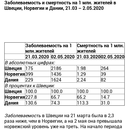
Заболеваемость и смертность на 1 млн. жителей в
Швеции, Норвегии и Дании, 21.03 – 2.05.2020
Заболеваемость на 1
Смертность на 1 млн.
млн.жителей
жителей
21.03.2020
02.05.2020
21.03.2020
02.05.2020
В абсолютных цифрах:
Швеция
175
2186
1.98
264
Норвегия
399
1436
1.29
39
Дания
229
1624
2.24
82
В процентах к Швеции:
Швеция
100.0
100.0
100.0
100.0
Норвегия
227.8
65.7
65.2
14.7
Дания
130.6
74.3
113.3
31.0
Заболеваемость
в Швеции на 21 марта была в 2,3
раза ниже, чем в Норвегии, а на 2 мая она превышала
норвежский уровень уже на треть. На начало периода