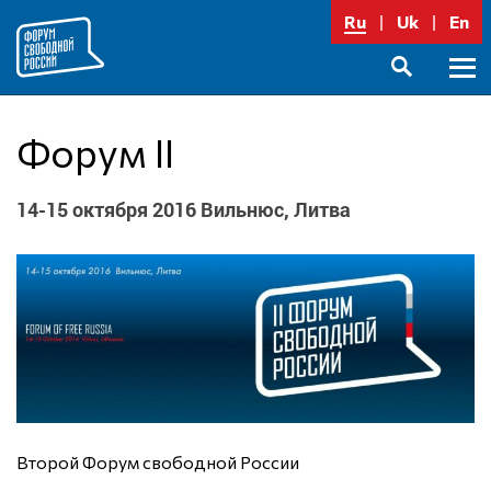
Перейти
Ru
Uk
En
к
содержимому
Осно
SEARCH
меню
Форум II
14-15 октября 2016 Вильнюс, Литва
Второй Форум свободной России