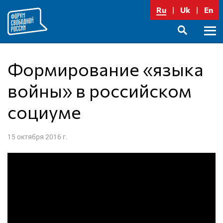
Перейти
Ru
Uk
En
к
содержимому
Осно
SEARCH
меню
Формирование «языка
войны» в российском
социуме
15 октября 2016 г.