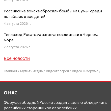
Российские войска сбросили бомбы на Сумы, среди
погибших двое детей
4 августа 2026 г.
Теплоход Росатома затонул после атаки в Черном
море
2 августа 2026 г.
Все новости
Главная
/
Мультимедиа
/
Видеогалерея
/
Видео II Форума
/
Форми
О НАС
Форум свободной России создан с целью объединить
российских сторонников европейских