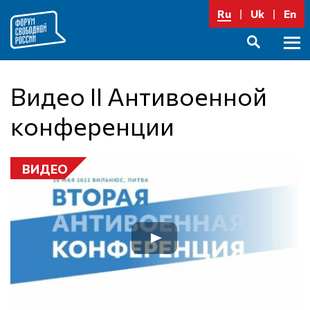
Перейти
Ru
Uk
En
к
содержимому
Осно
SEARCH
меню
Видео II Антивоенной
конференции
ВИДЕО