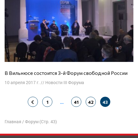
В Вильнюсе состоится 3-й Форум свободной России
10 апреля 2017 г.
//
Новости III Форума
Навигация
1
…
41
42
43
по
записям
Главная
/
Форум
(Стр. 43)