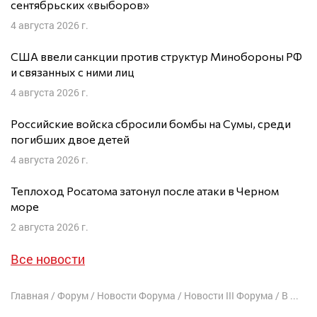
сентябрьских «выборов»
4 августа 2026 г.
США ввели санкции против структур Минобороны РФ
и связанных с ними лиц
4 августа 2026 г.
Российские войска сбросили бомбы на Сумы, среди
погибших двое детей
4 августа 2026 г.
Теплоход Росатома затонул после атаки в Черном
море
2 августа 2026 г.
Все новости
Главная
/
Форум
/
Новости Форума
/
Новости III Форума
/
В Вильнюсе состоится 3-й Форум свободной России