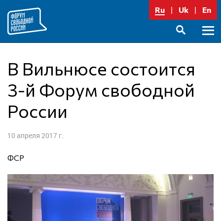
Перейти
Ru
Uk
En
к
содержимому
Осно
SEARCH
меню
В Вильнюсе состоится
3-й Форум свободной
России
10 апреля 2017 г.
ФСР