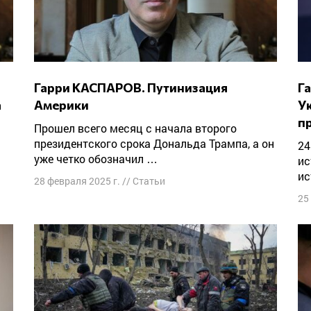
Гарри КАСПАРОВ. Путинизация
Гарри КАСПАРОВ: «Страшной ценой
а
Америки
У
п
Прошел всего месяц с начала второго
президентского срока Дональда Трампа, а он
24 февраля навсегда останется в российской
уже четко обозначил …
ис
ис
28 февраля 2025 г.
//
Статьи
25