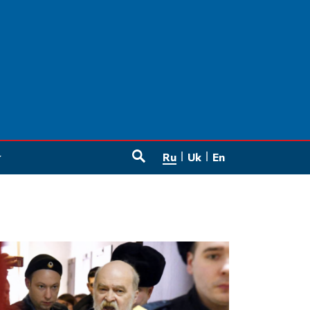
Ru
Uk
En
SEARCH