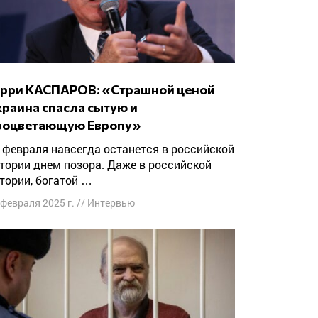
краина спасла сытую и
роцветающую Европу»
тории днем позора. Даже в российской
тории, богатой …
 февраля 2025 г.
//
Интервью