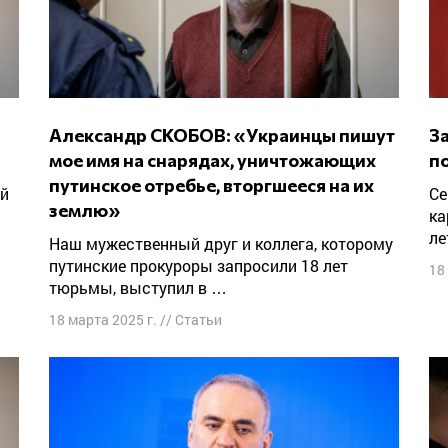
Александр СКОБОВ: «Украинцы пишут
Заявление Форума свободной России в
мое имя на снарядах, уничтожающих
п
путинское отребье, вторгшееся на их
Сегодня стало известно, что российские
землю»
ка
ле
Наш мужественный друг и коллега, которому
путинские прокуроры запросили 18 лет
18
тюрьмы, выступил в …
18 марта 2025 г.
//
Статьи