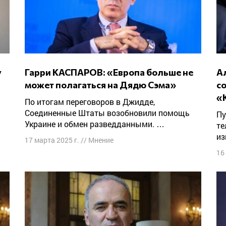
Гарри КАСПАРОВ: «Европа больше не
Александр СКОБОВ: «Трамп как будто
может полагаться на Дядю Сэма»
с
«
По итогам переговоров в Джидде,
Соединенные Штаты возобновили помощь
Публицист Игорь Яковенко публикует у себя в
Украине и обмен разведданными. …
те
из
17 марта 2025 г.
//
Мнение
16