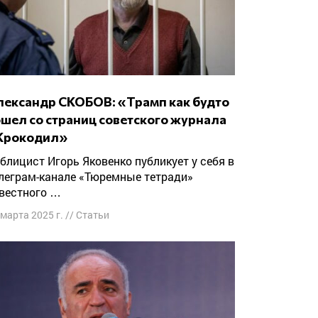
ошел со страниц советского журнала
Крокодил»
леграм-канале «Тюремные тетради»
вестного …
 марта 2025 г.
//
Статьи