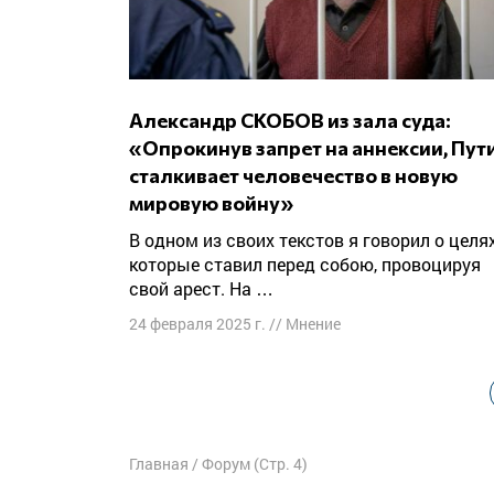
Александр СКОБОВ из зала суда:
«Опрокинув запрет на аннексии, Пут
сталкивает человечество в новую
мировую войну»
В одном из своих текстов я говорил о целях,
которые ставил перед собою, провоцируя
свой арест. На …
24 февраля 2025 г.
//
Мнение
Навигация
по
записям
Главная
/
Форум
(Стр. 4)