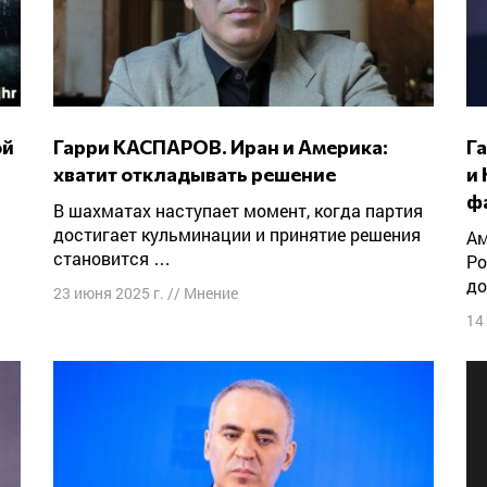
Гарри КАСПАРОВ. Иран и Америка:
Гарри КАСПАРОВ: «Разделение России
хватит откладывать решение
и 
ф
В шахматах наступает момент, когда партия
достигает кульминации и принятие решения
Американцы, стремящиеся сделать из
становится …
Ро
до
23 июня 2025 г.
//
Мнение
14