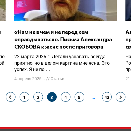
«Нам не в чем и не перед кем
Александр СКОБОВ: «Европа, тебя
оправдываться». Письма Александра
пр
СКОБОВА к жене после приговора
с
22 марта 2025 г. Детали узнавать всегда
Наш коллега, член Совета Форума свободной
ой
приятно, но в целом картина мне ясна. Это
Ро
успех. Я не по …
пр
4 апреля 2025 г.
//
Статьи
21
1
2
3
4
5
…
43