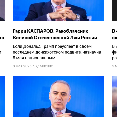
Гарри КАСПАРОВ. Разоблачение
В «Список Путина» включены новые
u»
Великой Отечественной Лжи России
ф
Если Дональд Трамп преуспеет в своем
В «Список Путина» включены новые
м
последнем донкихотском подвиге, назначив
фи
8 мая национальным …
ро
8 мая 2025 г.
//
Мнение
5 