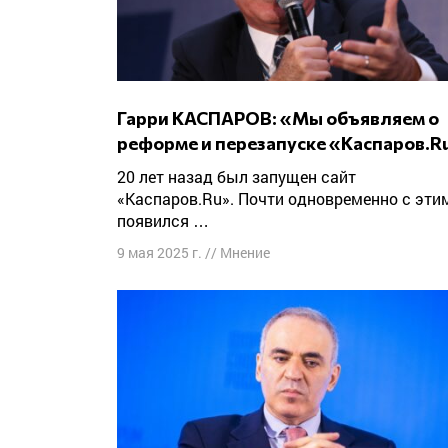
Гарри КАСПАРОВ: «Мы объявляем о
реформе и перезапуске «Каспаров.R
20 лет назад был запущен сайт
«Каспаров.Ru». Почти одновременно с эти
появился …
9 мая 2025 г.
//
Мнение