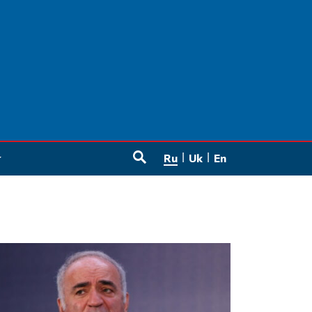
Ru
Uk
En
SEARCH