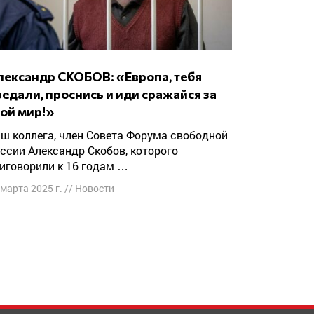
едали, проснись и иди сражайся за
вой мир!»
ссии Александр Скобов, которого
иговорили к 16 годам …
 марта 2025 г.
//
Новости