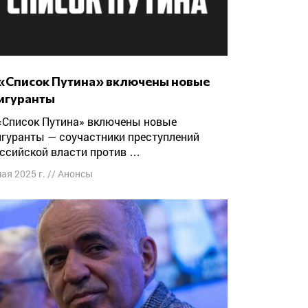
игуранты
гуранты — соучастники преступлений
ссийской власти против …
мая 2025 г.
//
Анонсы