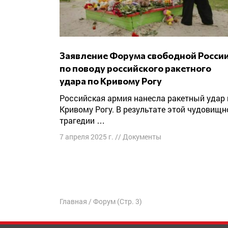
Заявление Форума свободной России
по поводу российского ракетного
удара по Кривому Рогу
Российская армия нанесла ракетный удар по
Кривому Рогу. В результате этой чудовищн
трагедии …
7 апреля 2025 г.
//
Документы
Навигация
по
записям
Главная
/
Форум
(Стр. 3)