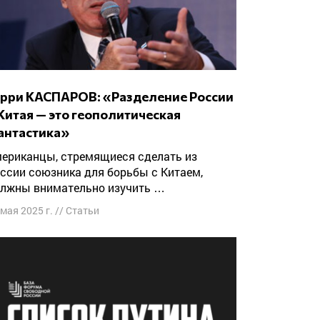
Китая — это геополитическая
антастика»
ссии союзника для борьбы с Китаем,
лжны внимательно изучить …
 мая 2025 г.
//
Статьи