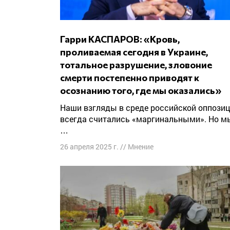
Гарри КАСПАРОВ: «Кровь,
проливаемая сегодня в Украине,
тотальное разрушение, зловоние
смерти постепенно приводят к
осознанию того, где мы оказались»
Наши взгляды в среде российской оппозиции
всегда считались «маргинальными». Но м
…
26 апреля 2025 г.
//
Мнение