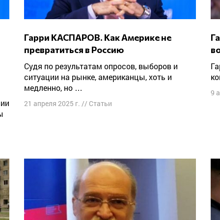
Гарри КАСПАРОВ. Как Америке не
Гарри КАСПАРОВ: «Это не просто
превратиться в Россию
во
Судя по результатам опросов, выборов и
Гарри Каспаров: за каждым приказом стоят
ситуации на рынке, американцы, хоть и
ко
медленно, но …
9 
21 апреля 2025 г.
//
Статьи
ы