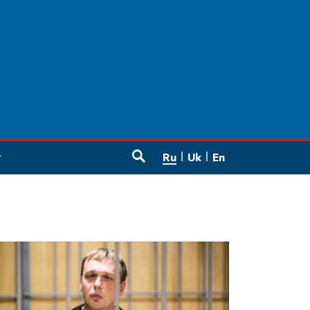
Ru
Uk
En
SEARCH