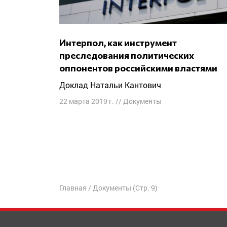
Интерпол, как инструмент
преследования политических
оппонентов российскими властями
Доклад Натальи Кантович
22 марта 2019 г.
//
Документы
Навигация
по
записям
Главная
/
Документы
(Стр. 9)