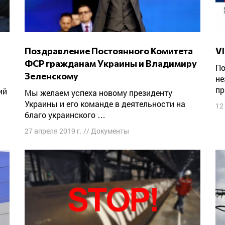
Поздравление Постоянного Комитета
ФСР гражданам Украины и Владимиру
По сложившейся традиции, в работе
Зеленскому
не
пр
ий
Мы желаем успеха новому президенту
Украины и его команде в деятельности на
12
благо украинского …
27 апреля 2019 г.
//
Документы