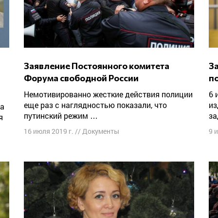
Заявление Постоянного комитета
Заявление Форума свободной России
и
Форума свободной России
п
Немотивированно жесткие действия полиции
6 июня в Москве был задержан журналист
еще раз с наглядностью показали, что
из
путинский режим …
за
я
16 июля 2019 г.
//
Документы
9 