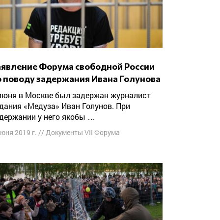
о поводу задержания Ивана Голунова
дания «Медуза» Иван Голунов. При
держании у него якобы …
июня 2019 г.
//
Документы VII Форума