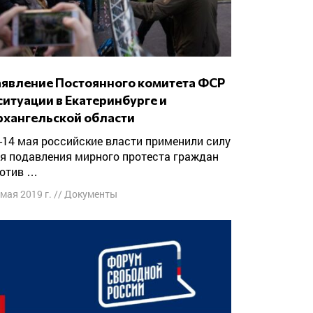
ситуации в Екатеринбурге и
рхангельской области
я подавления мирного протеста граждан
отив …
 мая 2019 г.
//
Документы