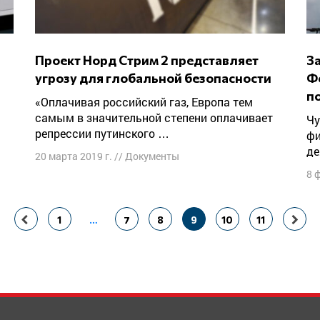
Проект Норд Стрим 2 представляет
Заявление Постоянного комитета
угрозу для глобальной безопасности
Ф
п
«Оплачивая российский газ, Европа тем
самым в значительной степени оплачивает
Чудовищная жестокость, больше похожая на
репрессии путинского …
фи
де
20 марта 2019 г.
//
Документы
8 
1
…
7
8
9
10
11