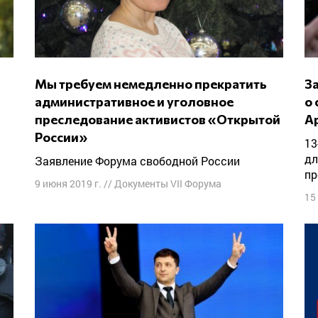
Мы требуем немедленно прекратить
Заявление Постоянного комитета ФСР
административное и уголовное
о 
преследование активистов «Открытой
А
России»
13-14 мая российские власти применили силу
дл
Заявление Форума свободной России
пр
9 июня 2019 г.
//
Документы VII Форума
15