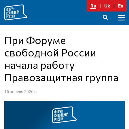
Перейти
Ru
Uk
En
к
содержимому
Осно
SEARCH
меню
При Форуме
свободной России
начала работу
Правозащитная группа
16 апреля 2026 г.