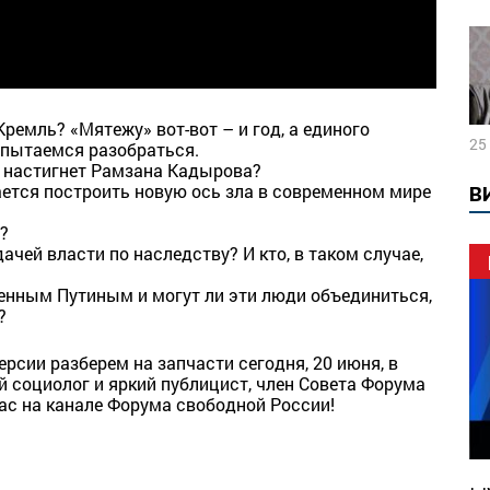
ремль? «Мятежу» вот-вот – и год, а единого
25
Попытаемся разобраться.
а настигнет Рамзана Кадырова?
тается построить новую ось зла в современном мире
В
?
чей власти по наследству? И кто, в таком случае,
женным Путиным и могут ли эти люди объединиться,
?
сии разберем на запчасти сегодня, 20 июня, в
ный социолог и яркий публицист, член Совета Форума
с на канале Форума свободной России!