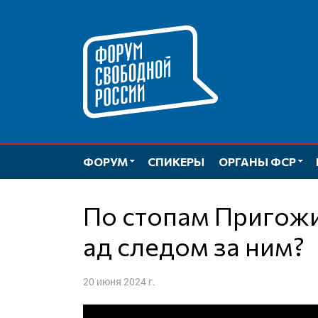
Перейти
к
содержимому
ФОРУМ
СПИКЕРЫ
ОРГАНЫ ФСР
По стопам Пригожина: кого отправят в
ад следом за ним?
20 июня 2024 г.