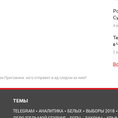
Ро
Су
4 
Те
в
2 
В
ам Пригожина: кого отправят в ад следом за ним?
ТЕМЫ
TELEGRAM
АНАЛИТИКА
БЕЛЫХ
ВЫБОРЫ 2018
ДЕЛО "СЕДЬМОЙ СТУДИИ"
ЕСПЧ
ЗАКОНЫ
КРЫ