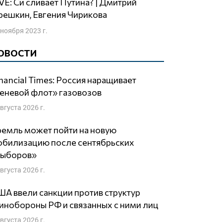
ешкин, Евгения Чирикова
 ноября 2023 г.
ОВОСТИ
nancial Times: Россия наращивает
еневой флот» газовозов
августа 2026 г.
емль может пойти на новую
обилизацию после сентябрьских
выборов»
августа 2026 г.
А ввели санкции против структур
нобороны РФ и связанных с ними лиц
августа 2026 г.