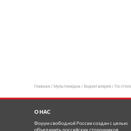
Главная
/
Мультимедиа
/
Видеогалерея
/
По стоп
О НАС
Форум свободной России создан с целью
объединить российских сторонников