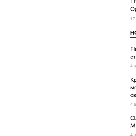
LIVE: Си сливает Путина? | Дмитрий
Ор
17
Н
Fi
«т
4 
Кр
м
«
4 
СШ
Ми
4 