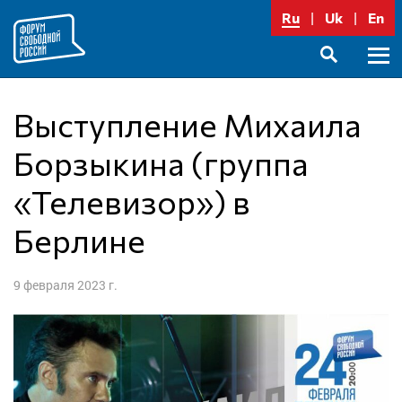
Перейти
Ru
Uk
En
к
содержимому
Осно
SEARCH
меню
Выступление Михаила
Борзыкина (группа
«Телевизор») в
Берлине
9 февраля 2023 г.