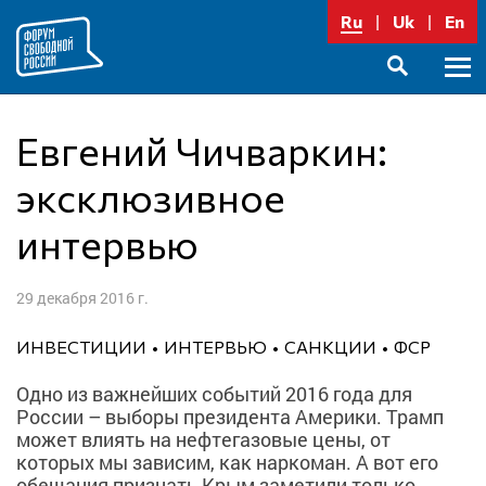
Перейти
Ru
Uk
En
к
содержимому
Осно
SEARCH
меню
Евгений Чичваркин:
эксклюзивное
интервью
29 декабря 2016 г.
ИНВЕСТИЦИИ
ИНТЕРВЬЮ
САНКЦИИ
ФСР
Одно из важнейших событий 2016 года для
России – выборы президента Америки. Трамп
может влиять на нефтегазовые цены, от
которых мы зависим, как наркоман. А вот его
обещания признать Крым заметили только