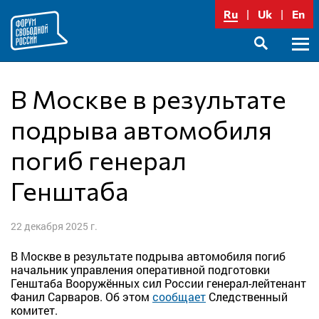
Перейти
Ru
Uk
En
к
содержимому
Осно
SEARCH
меню
В Москве в результате
подрыва автомобиля
погиб генерал
Генштаба
22 декабря 2025 г.
В Москве в результате подрыва автомобиля погиб
начальник управления оперативной подготовки
Генштаба Вооружённых сил России генерал-лейтенант
Фанил Сарваров. Об этом
сообщает
Следственный
комитет.