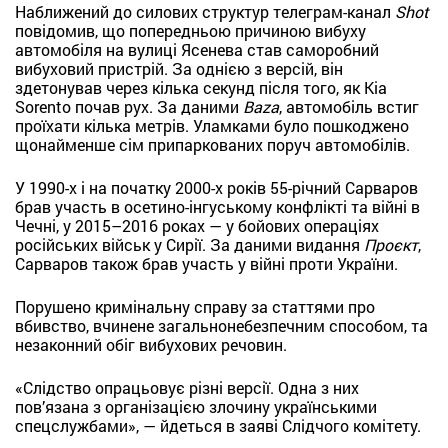
Наближений до силових структур телеграм-канал
Shot
повідомив, що попередньою причиною вибуху
автомобіля на вулиці Ясенева став саморобний
вибуховий пристрій. За однією з версій, він
здетонував через кілька секунд після того, як Kia
Sorento почав рух. За даними
Baza
, автомобіль встиг
проїхати кілька метрів. Уламками було пошкоджено
щонайменше сім припаркованих поруч автомобілів.
У 1990-х і на початку 2000-х років 55-річний Сарваров
брав участь в осетино-інгуському конфлікті та війні в
Чечні, у 2015–2016 роках — у бойових операціях
російських військ у Сирії. За даними видання
Проєкт
,
Сарваров також брав участь у війні проти України.
Порушено кримінальну справу за статтями про
вбивство, вчинене загальнонебезпечним способом, та
незаконний обіг вибухових речовин.
«Слідство опрацьовує різні версії. Одна з них
пов’язана з організацією злочину українськими
спецслужбами», — йдеться в заяві Слідчого комітету.