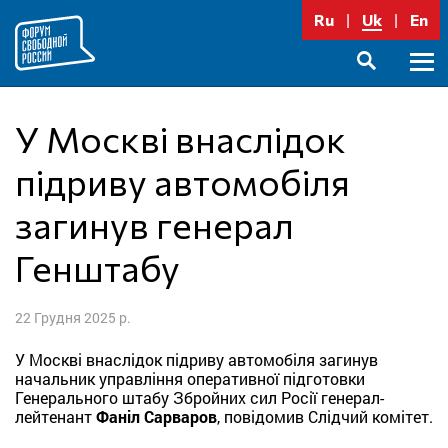
Перейти
Ru
Uk
En
до
вмісту
Голо
SEARCH
меню
У Москві внаслідок
підриву автомобіля
загинув генерал
Генштабу
22 Грудня 2025 р.
У Москві внаслідок підриву автомобіля загинув
начальник управління оперативної підготовки
Генерального штабу Збройних сил Росії генерал-
лейтенант
Фаніл Сарваров
, повідомив Слідчий комітет.