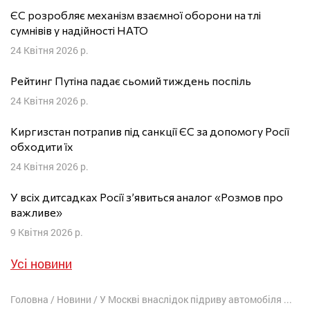
ЄС розробляє механізм взаємної оборони на тлі
сумнівів у надійності НАТО
24 Квітня 2026 р.
Рейтинг Путіна падає сьомий тиждень поспіль
24 Квітня 2026 р.
Киргизстан потрапив під санкції ЄС за допомогу Росії
обходити їх
24 Квітня 2026 р.
У всіх дитсадках Росії з’явиться аналог «Розмов про
важливе»
9 Квітня 2026 р.
Усі новини
Головна
/
Новини
/
У Москві внаслідок підриву автомобіля загинув генерал Генштабу