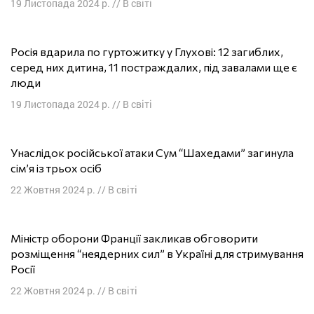
19 Листопада 2024 р.
//
В світі
Росія вдарила по гуртожитку у Глухові: 12 загиблих,
серед них дитина, 11 постраждалих, під завалами ще є
люди
19 Листопада 2024 р.
//
В світі
Унаслідок російської атаки Сум “Шахедами” загинула
сім’я із трьох осіб
22 Жовтня 2024 р.
//
В світі
Міністр оборони Франції закликав обговорити
розміщення “неядерних сил” в Україні для стримування
Росії
22 Жовтня 2024 р.
//
В світі