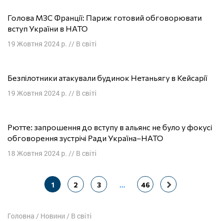
Голова МЗС Франції: Париж готовий обговорювати
вступ України в НАТО
19 Жовтня 2024 р.
//
В світі
Безпілотники атакували будинок Нетаньягу в Кейсарії
19 Жовтня 2024 р.
//
В світі
Рютте: запрошення до вступу в альянс не було у фокусі
обговорення зустрічі Ради Україна–НАТО
18 Жовтня 2024 р.
//
В світі
Навігація
1
2
3
…
46
постів
Головна
/
Новини
/
В світі