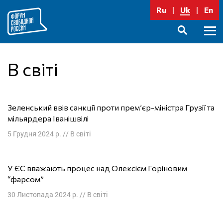
Перейти
Ru
Uk
En
до
вмісту
Голо
SEARCH
меню
В світі
Зеленський ввів санкції проти прем’єр-міністра Грузії та
мільярдера Іванішвілі
5 Грудня 2024 р.
//
В світі
У ЄС вважають процес над Олексієм Горіновим
“фарсом”
30 Листопада 2024 р.
//
В світі