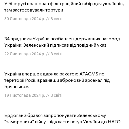
У Білорусі працював фільтраційний табір для українців,
там застосовували тортури
30 Листопада 2024 р.
//
В світі
34 зрадники України позбавлені державних нагород
України: Зеленський підписав відповідний указ
22 Листопада 2024 р.
//
В світі
Україна вперше вдарила ракетою ATACMS по
території Росії, вразивши збройовий арсенал під
Брянськом
19 Листопада 2024 р.
//
В світі
Ердоган зібрався запропонувати Зеленському
“заморозити” війну і відкласти вступ України до НАТО