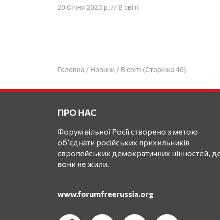
20 Січня 2023 р.
//
В світі
Навігація
постів
Головна
/
Новини
/
В світі
(Сторінка 46)
ПРО НАС
Форум вільної Росії створено з метою
об’єднати російських прихильників
європейських демократичних цінностей, де
вони не жили.
www.forumfreerussia.org