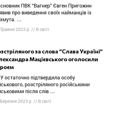
явив про виведення своїх найманців із
хмута. …
 Травня 2023 р.
//
В світі
лександра Мацієвського оголосили
ероєм
йськового, розстріляного російськими
йськовими після слів …
 Березня 2023 р.
//
В світі