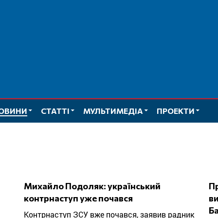
ОВИНИ
СТАТТІ
МУЛЬТИМЕДІА
ПРОЕКТИ
Михайло Подоляк: український
Пригожин заявив про початок
контрнаступ уже почався
ви
Б
Контрнаступ ЗСУ вже почався, заявив радник