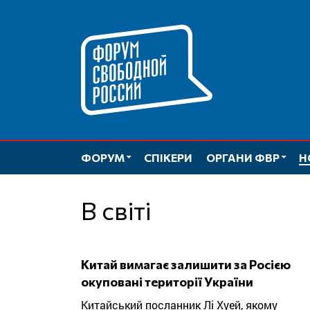
Перейти
до
вмісту
ФОРУМ
СПІКЕРИ
ОРГАНИ ФВР
Н
В світі
Китай вимагає залишити за Росією
окуповані території України
Китайський посланник Лі Хуей, якому