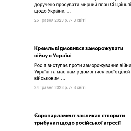
доручено просувати мирний план Сі Цзіньп
щодо України, …
26 Травня 2023 р.
//
В світі
Кремль відмовився заморожувати
війну в Україні
Росія виступає проти заморожування війни в
Україні та має намір домогтися своїх цілей
військовим …
24 Травня 2023 р.
//
В світі
Європарламент закликав створити
трибунал щодо російської агресії