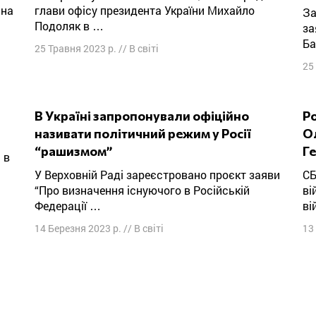
іна
глави офісу президента України Михайло
Засновник ПВК “Вагнер” Євген Пригожин
Подоляк в …
за
Ба
25 Травня 2023 р.
//
В світі
25
В Україні запропонували офіційно
Розстріляного за слова “Слава Україні”
називати політичний режим у Росії
О
“рашизмом”
Г
У Верховній Раді зареєстровано проєкт заяви
СБУ остаточно підтвердила особу
“Про визначення існуючого в Російській
ві
Федерації …
ві
14 Березня 2023 р.
//
В світі
13