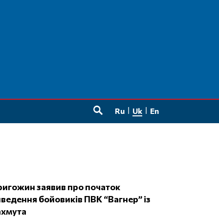
Ru
Uk
En
SEARCH
ведення бойовиків ПВК “Вагнер” із
ахмута