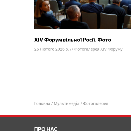
XIV Форум вільної Росії. Фото
26 Лютого 2026 р.
//
Фотогалерея XIV Форуму
Головна
/
Мультимедіа
/
Фотогалерея
ПРО НАС