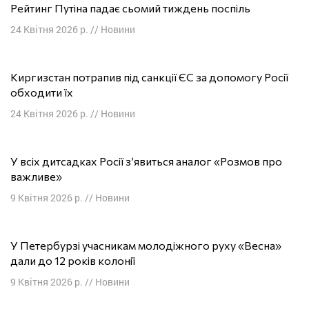
Рейтинг Путіна падає сьомий тиждень поспіль
24 Квітня 2026 р.
//
Новини
Киргизстан потрапив під санкції ЄС за допомогу Росії
обходити їх
24 Квітня 2026 р.
//
Новини
У всіх дитсадках Росії з’явиться аналог «Розмов про
важливе»
9 Квітня 2026 р.
//
Новини
У Петербурзі учасникам молодіжного руху «Весна»
дали до 12 років колонії
9 Квітня 2026 р.
//
Новини