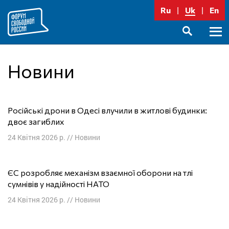
Перейти
Ru
Uk
En
до
вмісту
Голо
SEARCH
меню
Новини
Російські дрони в Одесі влучили в житлові будинки:
двоє загиблих
24 Квітня 2026 р.
//
Новини
ЄС розробляє механізм взаємної оборони на тлі
сумнівів у надійності НАТО
24 Квітня 2026 р.
//
Новини