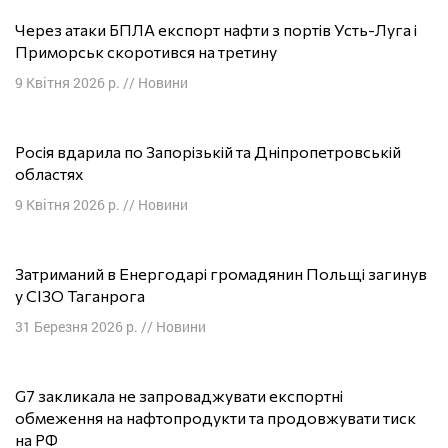
Через атаки БПЛА експорт нафти з портів Усть-Луга і
Приморськ скоротився на третину
9 Квітня 2026 р.
//
Новини
Росія вдарила по Запорізькій та Дніпропетровській
областях
9 Квітня 2026 р.
//
Новини
Затриманий в Енергодарі громадянин Польщі загинув
у СІЗО Таганрога
31 Березня 2026 р.
//
Новини
G7 закликала не запроваджувати експортні
обмеження на нафтопродукти та продовжувати тиск
на РФ