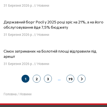
31 Березня 2026 р.
//
Новини
Державний борг Росії у 2025 році зріс на 21%, а на його
обслуговування йде 7,5% бюджету
31 Березня 2026 р.
//
Новини
Сімох затриманих на Болотній площі відправили під
арешт
31 Березня 2026 р.
//
Новини
Навігація
1
2
3
…
79
постів
Головна
/
Новини