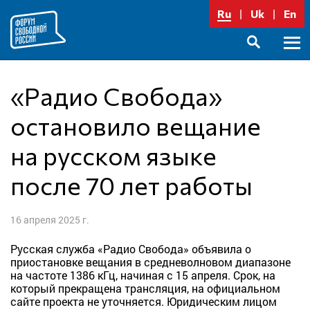
Перейти
Ru
Uk
En
к
содержимому
Осно
SEARCH
меню
«Радио Свобода»
остановило вещание
на русском языке
после 70 лет работы
16 апреля 2025 г.
Русская служба «Радио Свобода» объявила о
приостановке вещания в средневолновом диапазоне
на частоте 1386 кГц, начиная с 15 апреля. Срок, на
который прекращена трансляция, на официальном
сайте проекта не уточняется. Юридическим лицом