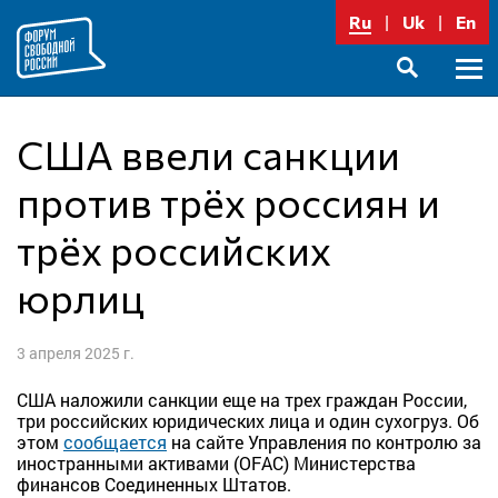
Перейти
Ru
Uk
En
к
содержимому
Осно
SEARCH
меню
США ввели санкции
против трёх россиян и
трёх российских
юрлиц
3 апреля 2025 г.
США наложили санкции еще на трех граждан России,
три российских юридических лица и один сухогруз. Об
этом
сообщается
на сайте Управления по контролю за
иностранными активами (OFAC) Министерства
финансов Соединенных Штатов.