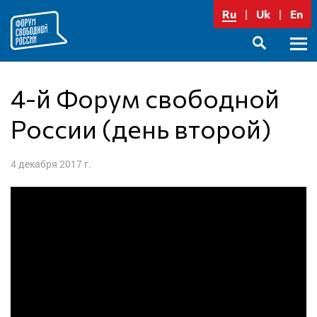
Перейти
Ru
Uk
En
к
содержимому
Осно
SEARCH
меню
4-й Форум свободной
России (день второй)
4 декабря 2017 г.