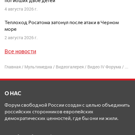
погибших двое детей
4 августа 2026 г.
Теплоход Росатома затонул после атаки в Черном
море
2 августа 2026 г.
Все новости
Главная
/
Мультимедиа
/
Видеогалерея
/
Видео IV Форума
/
4-й 
О НАС
Форум свободной России создан с целью объединить
российских сторонников европейских
демократических ценностей, где бы они ни жили.