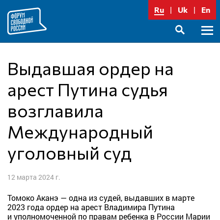
Перейти
Ru
Uk
En
к
содержимому
Осно
SEARCH
меню
Выдавшая ордер на
арест Путина судья
возглавила
Международный
уголовный суд
12 марта 2024 г.
Томоко Аканэ — одна из судей, выдавших в марте
2023 года ордер на арест Владимира Путина
и уполномоченной по правам ребенка в России Марии