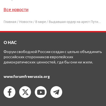
Все новости
Главная
/
Новости
/
В мире
/
Выдавшая ордер на арест Путина судья возглавила Международный уголовный суд
О НАС
Форум свободной России создан с целью объединить
российских сторонников европейских
демократических ценностей, где бы они ни жили.
www.forumfreerussia.org