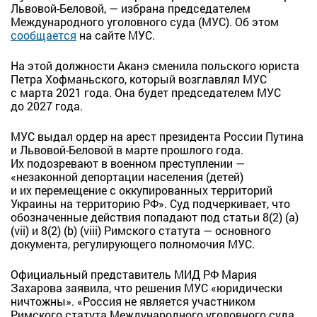
Львовой-Беловой, — избрана председателем
Международного уголовного суда (МУС). Об этом
сообщается
на сайте МУС.
На этой должности Аканэ сменила польского юриста
Петра Хофманьского, который возглавлял МУС
с марта 2021 года. Она будет председателем МУС
до 2027 года.
МУС выдал ордер на арест президента России Путина
и Львовой-Беловой в марте прошлого года.
Их подозревают в военном преступлении —
«незаконной депортации населения (детей)
и их перемещение с оккупированных территорий
Украины на территорию РФ». Суд подчеркивает, что
обозначенные действия попадают под статьи 8(2) (a)
(vii) и 8(2) (b) (viii) Римского статута — основного
документа, регулирующего полномочия МУС.
Официальный представитель МИД РФ Мария
Захарова заявила, что решения МУС «юридически
ничтожны». «Россия не является участником
Римского статута Международного уголовного суда