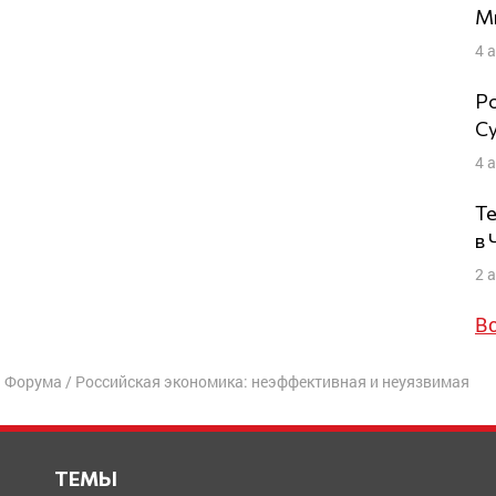
Ми
4 
Ро
Су
4 
Те
в
2 
В
I Форума
/
Российская экономика: неэффективная и неуязвимая
ТЕМЫ