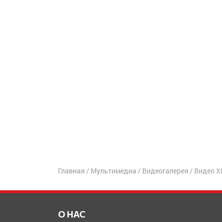
Главная
/
Мультимедиа
/
Видеогалерея
/
Видео X
О НАС