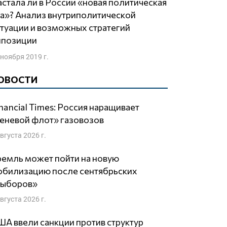
а»? Анализ внутриполитической
туации и возможных стратегий
ппозиции
 ноября 2019 г.
ОВОСТИ
nancial Times: Россия наращивает
еневой флот» газовозов
августа 2026 г.
емль может пойти на новую
обилизацию после сентябрьских
выборов»
августа 2026 г.
А ввели санкции против структур