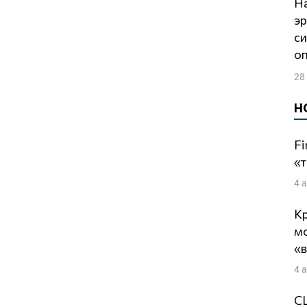
Настала ли в России «новая политическая
эр
си
о
28
Н
Fi
«т
4 
Кр
м
«
4 
СШ