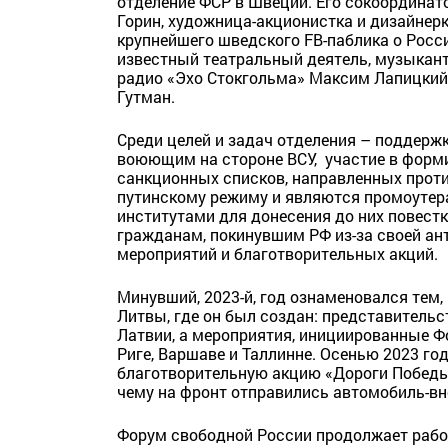
отделение ФСР в Швеции. Его сокоординат
Горин, художница-акционистка и дизайнерк
крупнейшего шведского FB-паблика о России 
известный театральный деятель, музыкант
радио «Эхо Стокгольма» Максим Лапицкий 
Гутман.
Среди целей и задач отделения – поддер
воюющим на стороне ВСУ, участие в форм
санкционных списков, направленных проти
путинскому режиму и являются промоутер
институтами для донесения до них повест
гражданам, покинувшим РФ из-за своей ан
мероприятий и благотворительных акций.
Минувший, 2023-й, год ознаменовался тем
Литвы, где он был создан: представитель
Латвии, а мероприятия, инициированные Фо
Риге, Варшаве и Таллинне. Осенью 2023 г
благотворительную акцию «Дороги Победы
чему на фронт отправились автомобиль-вн
Форум свободной России продолжает работ