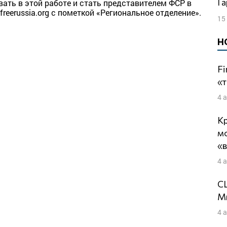
Г
вать в этой работе и стать представителем ФСР в
freerussia.org с пометкой «Региональное отделение».
15
Н
Fi
«т
4 
Кр
м
«
4 
СШ
Ми
4 