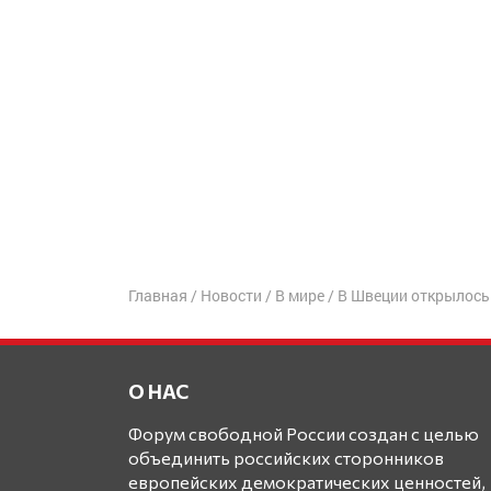
Главная
/
Новости
/
В мире
/
В Швеции открылось
О НАС
Форум свободной России создан с целью
объединить российских сторонников
европейских демократических ценностей,