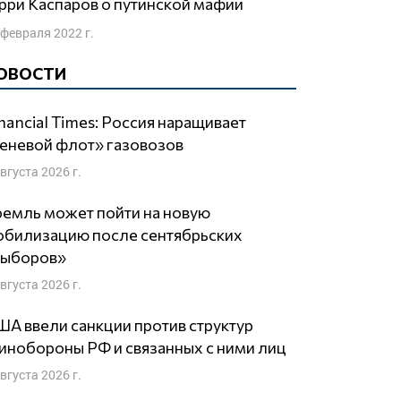
арри Каспаров о путинской мафии
 февраля 2022 г.
ОВОСТИ
nancial Times: Россия наращивает
еневой флот» газовозов
августа 2026 г.
емль может пойти на новую
обилизацию после сентябрьских
выборов»
августа 2026 г.
А ввели санкции против структур
нобороны РФ и связанных с ними лиц
августа 2026 г.