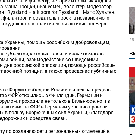
орами стали философ, историк и политик Андрей
а Маша Троцки, бизнесмен, волонтер, модератор
_Ryssland – allt som rör Ryssland!_ Матс Хультен,
, филантроп и создатель проекта независимого
и художница и политическая активистка Вера
25
жка Украины, помощь российским добровольцам,
ировании
В
в субъектов, которые так или иначе помогают
ами войны, взаимодействие со шведскими
ки дня российской оппозиции, помощь российским
тивоенной позиции, а также проведение публичных
, что Форум свободной России вышел за пределы
ства ФСР открылись в Финляндии, Германии и
румом, проходили не только в Вильнюсе, но и в
ода активисты ФСР в Германии успешно провели
» в пользу Вооруженных сил Украины, благодаря
едорожник и средства связи.
у по созданию сети региональных отделений в