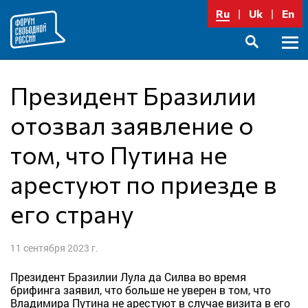
Перейти
Ru
Uk
En
к
содержимому
Осно
SEARCH
меню
Президент Бразилии
отозвал заявление о
том, что Путина не
арестуют по приезде в
его страну
11 сентября 2023 г.
Президент Бразилии Лула да Силва во время
брифинга заявил, что больше не уверен в том, что
Владимира Путина не арестуют в случае визита в его