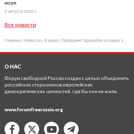
море
2 августа 2026 г.
Все новости
Главная
/
Новости
/
В мире
/
Президент Бразилии отозвал заявление о том, что Путина не арестуют по приезде в его страну
О НАС
Форум свободной России создан с целью объединить
российских сторонников европейских
демократических ценностей, где бы они ни жили.
www.forumfreerussia.org