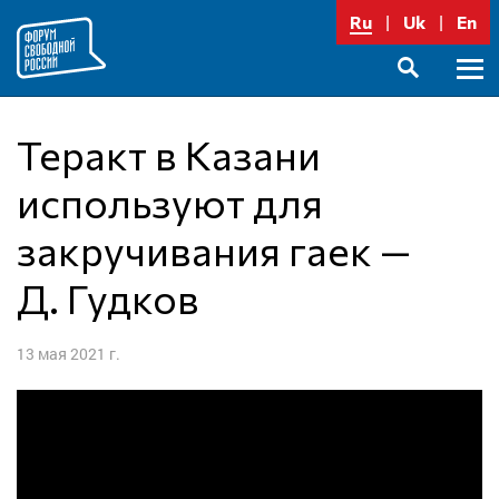
Перейти
Ru
Uk
En
к
содержимому
Осно
SEARCH
меню
Теракт в Казани
используют для
закручивания гаек —
Д. Гудков
13 мая 2021 г.