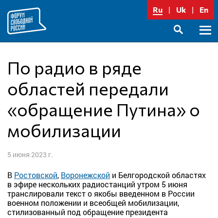
Перейти
Ru
Uk
En
к
содержимому
Осно
SEARCH
меню
По радио в ряде
областей передали
«обращение Путина» о
мобилизации
5 июня 2023 г.
В
Ростовской
,
Воронежской
и Белгородской областях
в эфире нескольких радиостанций утром 5 июня
транслировали текст о якобы введенном в России
военном положении и всеобщей мобилизации,
стилизованный под обращение президента