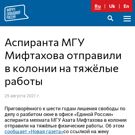
Перейти
Ru
Uk
En
к
содержимому
Осно
SEARCH
меню
Аспиранта МГУ
Мифтахова отправили
в колонии на тяжёлые
работы
25 августа 2021 г.
Приговорённого к шести годам лишения свободы по
делу о разбитом окне в офисе «Единой России»
аспиранта мехмата МГУ Азата Мифтахова в колонии
отправили на тяжёлые физические работы. Об этом
сообщает «Новая газета»
со ссылкой на жену