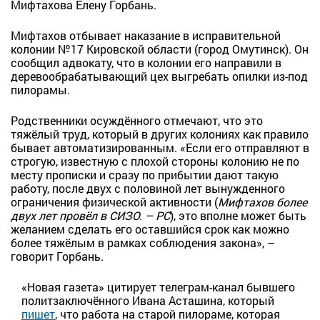
Мифтахова Елену Горбань.
Мифтахов отбывает наказание в исправительной
колонии №17 Кировской области (город Омутинск). Он
сообщил адвокату, что в колонии его направили в
деревообрабатывающий цех выгребать опилки из-под
пилорамы.
Родственники осуждённого отмечают, что это
тяжёлый труд, который в других колониях как правило
бывает автоматизированным. «Если его отправляют в
строгую, известную с плохой стороны колонию не по
месту прописки и сразу по прибытии дают такую
работу, после двух с половиной лет вынужденного
ограничения физической активности (
Мифтахов более
двух лет провёл в СИЗО. – РС
), это вполне может быть
желанием сделать его оставшийся срок как можно
более тяжёлым в рамках соблюдения закона», –
говорит Горбань.
«Новая газета» цитирует телеграм-канал бывшего
политзаключённого Ивана Асташина, который
пишет
, что работа на старой пилораме, которая