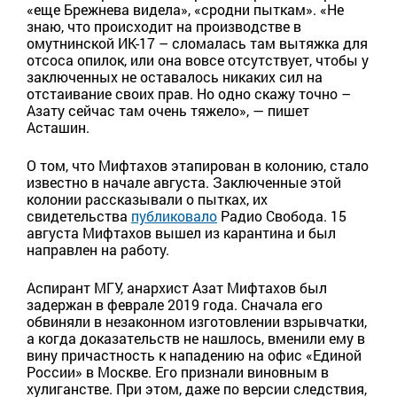
«еще Брежнева видела», «сродни пыткам». «Не
знаю, что происходит на производстве в
омутнинской ИК-17 – сломалась там вытяжка для
отсоса опилок, или она вовсе отсутствует, чтобы у
заключенных не оставалось никаких сил на
отстаивание своих прав. Но одно скажу точно –
Азату сейчас там очень тяжело», — пишет
Асташин.
О том, что Мифтахов этапирован в колонию, стало
известно в начале августа. Заключенные этой
колонии рассказывали о пытках, их
свидетельства
публиковало
Радио Свобода. 15
августа Мифтахов вышел из карантина и был
направлен на работу.
Аспирант МГУ, анархист Азат Мифтахов был
задержан в феврале 2019 года. Сначала его
обвиняли в незаконном изготовлении взрывчатки,
а когда доказательств не нашлось, вменили ему в
вину причастность к нападению на офис «Единой
России» в Москве. Его признали виновным в
хулиганстве. При этом, даже по версии следствия,