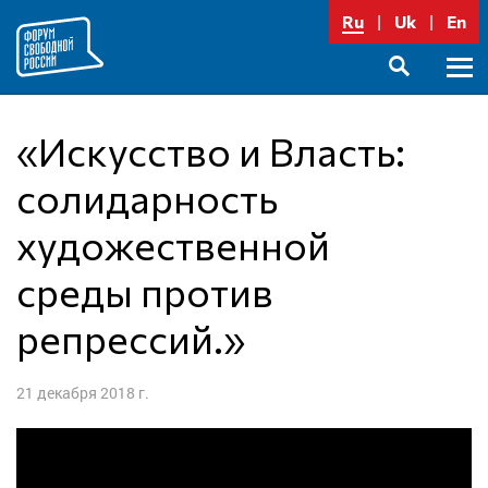
Перейти
Ru
Uk
En
к
содержимому
Осно
SEARCH
меню
«Искусство и Власть:
солидарность
художественной
среды против
репрессий.»
21 декабря 2018 г.