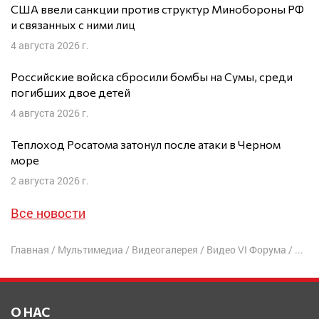
США ввели санкции против структур Минобороны РФ
и связанных с ними лиц
4 августа 2026 г.
Российские войска сбросили бомбы на Сумы, среди
погибших двое детей
4 августа 2026 г.
Теплоход Росатома затонул после атаки в Черном
море
2 августа 2026 г.
Все новости
Главная
/
Мультимедиа
/
Видеогалерея
/
Видео VI Форума
/
«Иск
О НАС