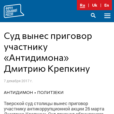
Перейти
Ru
Uk
En
к
содержимому
Осно
SEARCH
меню
Суд вынес приговор
участнику
«Антидимона»
Дмитрию Крепкину
7 декабря 2017 г.
АНТИДИМОН
ПОЛИТЗЕКИ
Тверской суд столицы вынес приговор
участнику антикоррупционной акции 26 марта