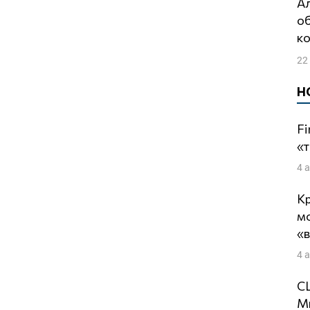
Александр Скобов: Ресурс
о
ко
22
Н
Fi
«т
4 
Кр
м
«
4 
СШ
Ми