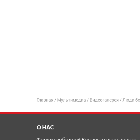
Главная
/
Мультимедиа
/
Видеогалерея
/
Люди бо
О НАС
Форум свободной России создан с целью