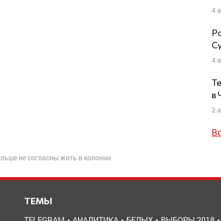
4 
Ро
Су
4 
Те
в
2 
В
льше не согласны жить в колонии
ТЕМЫ
TELEGRAM
АНАЛИТИКА
БЕЛЫХ
ВЫБОРЫ 2018