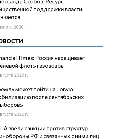
бщественной поддержки власти
нчается
 марта 2020 г.
ОВОСТИ
nancial Times: Россия наращивает
еневой флот» газовозов
августа 2026 г.
емль может пойти на новую
обилизацию после сентябрьских
выборов»
августа 2026 г.
А ввели санкции против структур
нобороны РФ и связанных с ними лиц