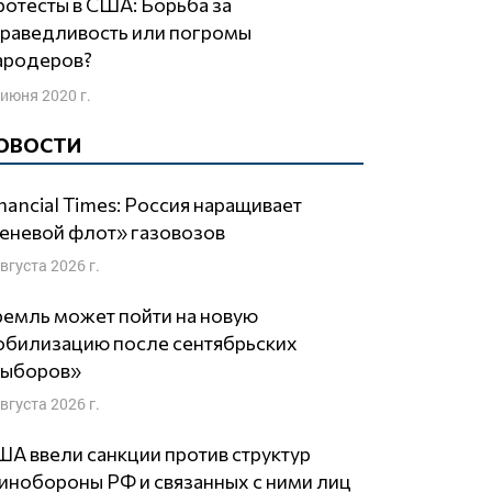
праведливость или погромы
ародеров?
 июня 2020 г.
ОВОСТИ
nancial Times: Россия наращивает
еневой флот» газовозов
августа 2026 г.
емль может пойти на новую
обилизацию после сентябрьских
выборов»
августа 2026 г.
А ввели санкции против структур
нобороны РФ и связанных с ними лиц