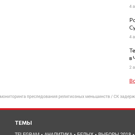
4 
Ро
Су
4 
Те
в
2 
В
 мониторинга преследования религиозных меньшинств
/
СК задержал
ТЕМЫ
TELEGRAM
АНАЛИТИКА
БЕЛЫХ
ВЫБОРЫ 2018