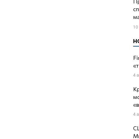
Протесты в США: Борьба за
с
м
10
Н
Fi
«т
4 
Кр
м
«
4 
СШ
Ми