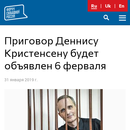
Перейти
Ru
Uk
En
к
содержимому
Осно
SEARCH
меню
Приговор Деннису
Кристенсену будет
объявлен 6 ферваля
31 января 2019 г.