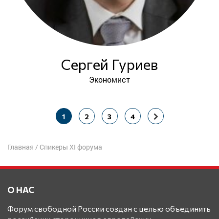
Сергей Гуриев
Экономист
Навигация
1
2
3
4
по
записям
Главная
/ Спикеры XI форума
О НАС
Форум свободной России создан с целью объединить