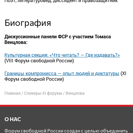
Поэт, литературовед, диссидент и правозащитник
Биография
Дискуссионные панели ФСР с участием Томаса
Венцлова:
Культурная секция: «Что читать? — Где издавать?»
(VIII Форум свободной России)
Границы компромисса — опыт людей и диктатуры
(XI
Форум свободной России)
Главная
/
Спикеры XI форума
/
Венцлова
О НАС
Форум свободной России создан с целью объединить