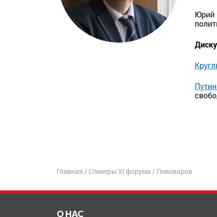
Юрий 
полит
Диску
Кругл
Путин
свобо
Главная
/
Спикеры XI форума
/
Пивоваров
О НАС