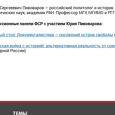
Сергееевич Пивоваров — российский политолог и историк.
ических наук, академик РАН. Профессор МГУ, МГИМО и РГ
ссионные панели ФСР с участием Юрия Пивоварова:
ый стол: Документалистика — последний остров свободы
ская война с историей: альтернативная реальность от ср
дной России)
ТЕМЫ